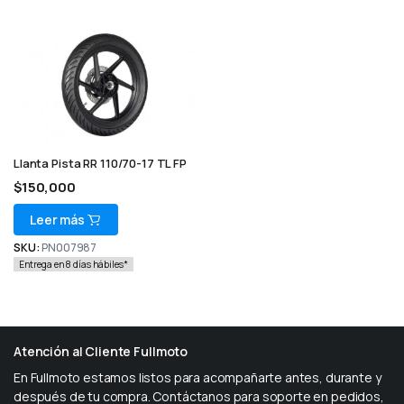
Llanta Pista RR 110/70-17 TL FP
$
150,000
Leer más
SKU:
PN007987
Entrega en 8 días hábiles*
Atención al Cliente Fullmoto
En Fullmoto estamos listos para acompañarte antes, durante y
después de tu compra. Contáctanos para soporte en pedidos,