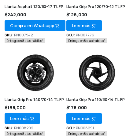
Llanta Asphalt 130/80-17 TL FP
Llanta Grip Pro 120/70-12 TL FP
$
242,000
$
126,000
Compra en Whatsapp
Leer más
SKU:
PN007942
SKU:
PN007776
Entrega en 8 días hábiles*
Entrega en 8 días hábiles*
Llanta Grip Pro 140/70-14 TL FP
Llanta Grip Pro 110/80-14 TL FP
$
198,000
$
178,000
Leer más
Leer más
SKU:
PN008292
SKU:
PN008291
Entrega en 8 días hábiles*
Entrega en 8 días hábiles*