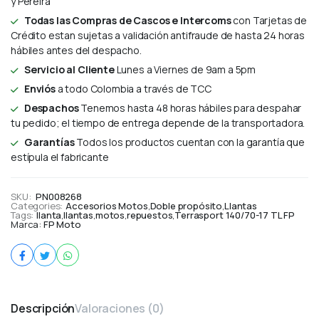
y Pereira
Todas las Compras de Cascos e Intercoms
con Tarjetas de
Crédito estan sujetas a validación antifraude de hasta 24 horas
hábiles antes del despacho.
Servicio al Cliente
Lunes a Viernes de 9am a 5pm
Enviós
a todo Colombia a través de TCC
Despachos
Tenemos hasta 48 horas hábiles para despahar
tu pedido; el tiempo de entrega depende de la transportadora.
Garantías
Todos los productos cuentan con la garantía que
estípula el fabricante
SKU:
PN008268
Categories:
Accesorios Motos
,
Doble propósito
,
Llantas
Tags:
llanta
,
llantas
,
motos
,
repuestos
,
Terrasport 140/70-17 TL FP
Marca:
FP Moto
Descripción
Valoraciones (0)