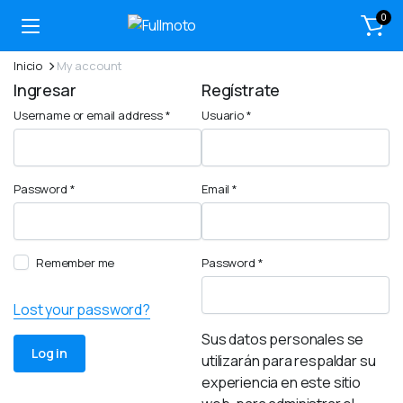
0
Inicio
My account
Ingresar
Regístrate
Required
blonwe
Username or email address
*
Usuario
*
Required
Required
Password
*
Email
*
Obligatorio
Remember me
Password
*
Lost your password?
Sus datos personales se
Log in
utilizarán para respaldar su
experiencia en este sitio