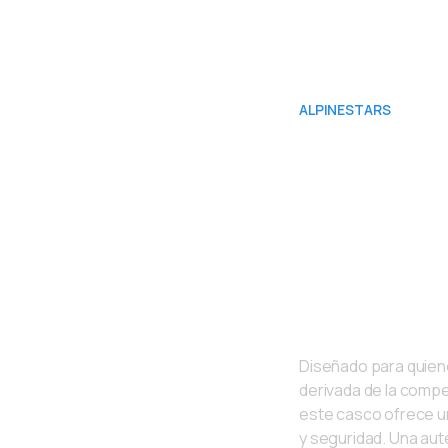
ALPINESTARS
Creado
competi
para of
nivel
Diseñado para quien
derivada de la compe
este casco ofrece u
y seguridad. Una aut