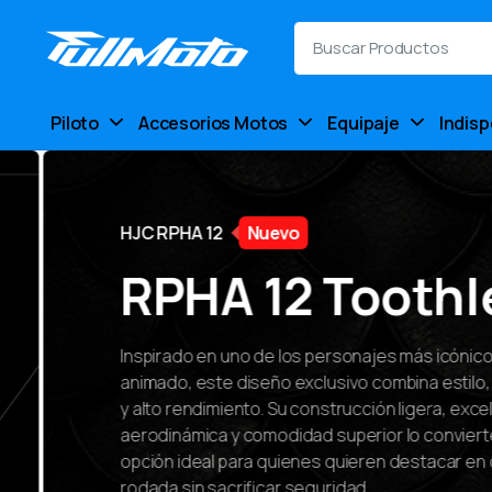
Piloto
Accesorios Motos
Equipaje
Indis
HJC RPHA 12
Nuevo
RPHA 12 Toothle
Inspirado en uno de los personajes más icónicos del 
animado, este diseño exclusivo combina estilo, tecn
y alto rendimiento. Su construcción ligera, excelente
aerodinámica y comodidad superior lo convierten en
opción ideal para quienes quieren destacar en cada
rodada sin sacrificar seguridad.