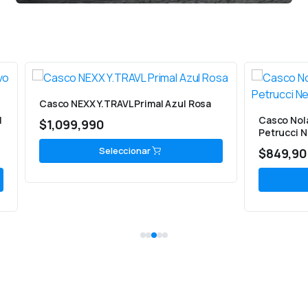
X Y.TRAVL Primal Azul Rosa
Casco Nolan N60-5 Gemini R
990
Petrucci Neg Mat Bla Roj
Seleccionar
$
849,900
Seleccionar