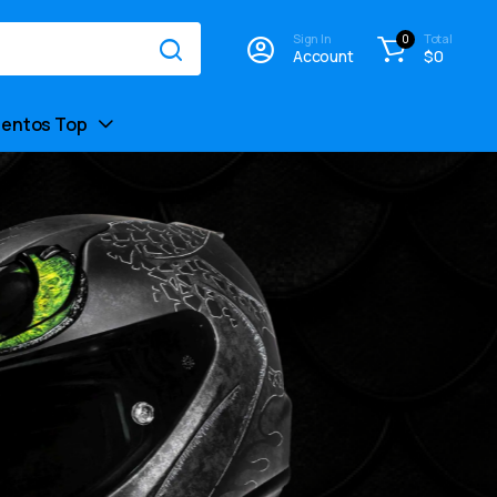
Sign In
Total
0
Account
$
0
entos Top