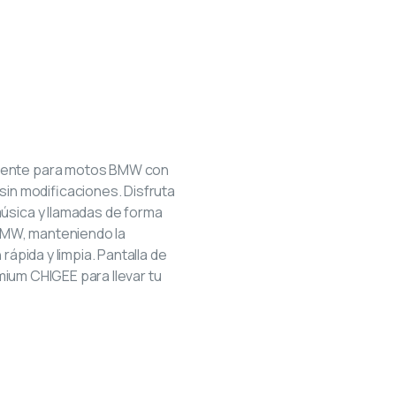
y –
te para
amente para motos BMW con
sin modificaciones. Disfruta
úsica y llamadas de forma
 BMW, manteniendo la
rápida y limpia. Pantalla de
emium CHIGEE para llevar tu