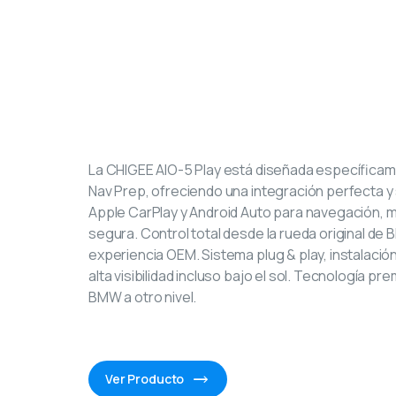
CHIGEE AIO-5 Pla
Pantalla Inteligen
BMW
La CHIGEE AIO-5 Play está diseñada específic
Nav Prep, ofreciendo una integración perfecta y 
Apple CarPlay y Android Auto para navegación, m
segura. Control total desde la rueda original de
experiencia OEM. Sistema plug & play, instalación 
alta visibilidad incluso bajo el sol. Tecnología pr
BMW a otro nivel.
Ver Producto