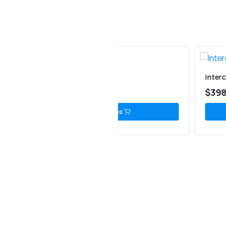
m FX Pro
Intercom FP10 Sena
990
$
398,000
Leer más
Leer más