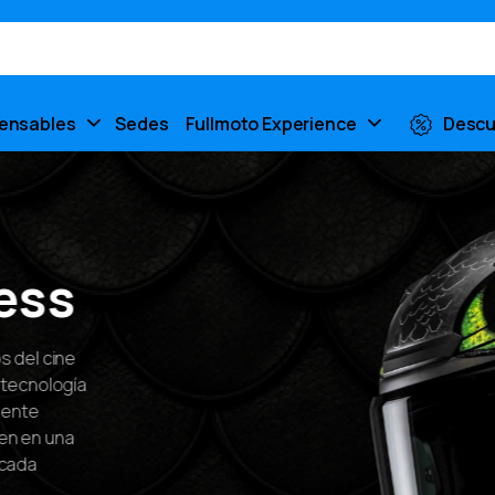
pensables
Sedes
Fullmoto Experience
Descu
ss
cine
ología
 una