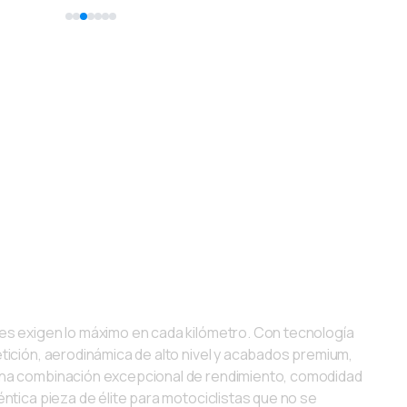
 con ADN de
ción y desarrollado
recer el más alto
es exigen lo máximo en cada kilómetro. Con tecnología
tición, aerodinámica de alto nivel y acabados premium,
na combinación excepcional de rendimiento, comodidad
éntica pieza de élite para motociclistas que no se