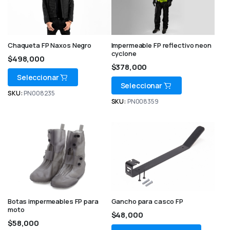
Chaqueta FP Naxos Negro
Impermeable FP reflectivo neon
cyclone
$
498,000
$
378,000
Seleccionar
Seleccionar
SKU:
PN008235
SKU:
PN008359
Botas impermeables FP para
Gancho para casco FP
moto
$
48,000
$
58,000