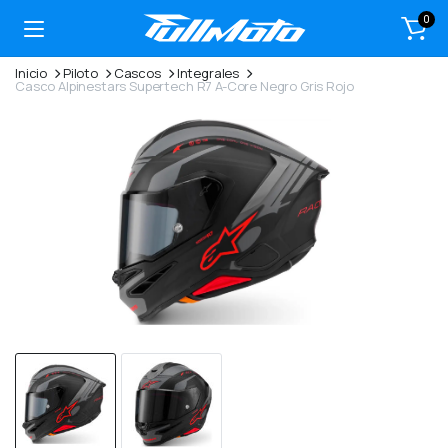
0
Inicio
Piloto
Cascos
Integrales
Casco Alpinestars Supertech R7 A-Core Negro Gris Rojo