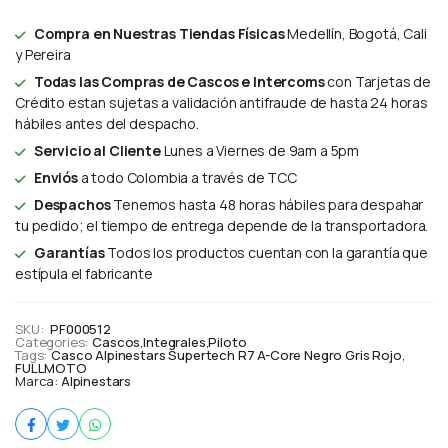
Compra en Nuestras Tiendas Físicas
Medellín, Bogotá, Cali
y Pereira
Todas las Compras de Cascos e Intercoms
con Tarjetas de
Crédito estan sujetas a validación antifraude de hasta 24 horas
hábiles antes del despacho.
Servicio al Cliente
Lunes a Viernes de 9am a 5pm
Enviós
a todo Colombia a través de TCC
Despachos
Tenemos hasta 48 horas hábiles para despahar
tu pedido; el tiempo de entrega depende de la transportadora.
Garantías
Todos los productos cuentan con la garantía que
estípula el fabricante
SKU:
PF000512
Categories:
Cascos
,
Integrales
,
Piloto
Tags:
Casco Alpinestars Supertech R7 A-Core Negro Gris Rojo
,
FULLMOTO
Marca:
Alpinestars