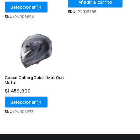
Añadir al carrito
Seleccionar
SKU:
PN005796
SKU:
PN006694
Casco Caberg Duke II Mat Gun
Metal
$
1,459,900
Seleccionar
SKU:
PN004973