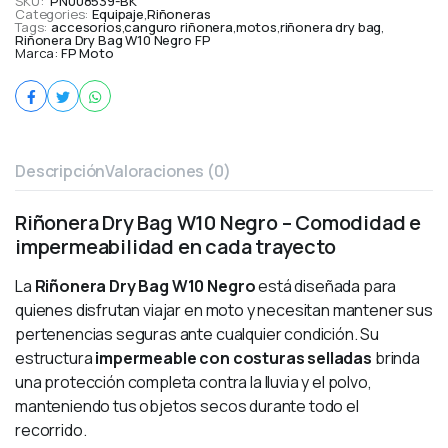
SKU:
PN008539-BK
Categories:
Equipaje
,
Riñoneras
Tags:
accesorios
,
canguro riñonera
,
motos
,
riñonera dry bag
,
Riñonera Dry Bag W10 Negro FP
Marca:
FP Moto
Descripción
Valoraciones (0)
Riñonera Dry Bag W10 Negro – Comodidad e
impermeabilidad en cada trayecto
La
Riñonera Dry Bag W10 Negro
está diseñada para
quienes disfrutan viajar en moto y necesitan mantener sus
pertenencias seguras ante cualquier condición. Su
estructura
impermeable con costuras selladas
brinda
una protección completa contra la lluvia y el polvo,
manteniendo tus objetos secos durante todo el
recorrido.