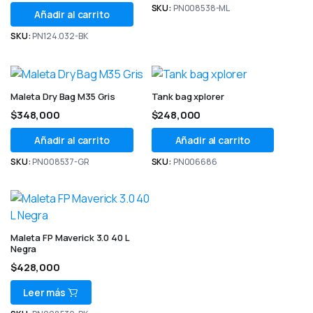
SKU:
PN008538-ML
Añadir al carrito
SKU:
PN124.032-BK
Maleta Dry Bag M35 Gris
Tank bag xplorer
$
348,000
$
248,000
Añadir al carrito
Añadir al carrito
SKU:
PN008537-GR
SKU:
PN006686
Maleta FP Maverick 3.0 40 L
Negra
$
428,000
Leer más