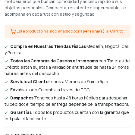
moto viajeros que buscan comodidad y acceso rápido a sus
objetos personales. Compacta, resistente e impermeable, te
acompaña en cada ruta con estilo y seguridad.
Este producto ha sido añadido por
1 persona(s)
al Carrito
Compra en Nuestras Tiendas Físicas
Medellín, Bogotá, Cali
y Pereira
Todas las Compras de Cascos e Intercoms
con Tarjetas de
Crédito estan sujetas a validación antifraude de hasta 24 horas
hábiles antes del despacho.
Servicio al Cliente
Lunes a Viernes de 9am a 5pm
Enviós
a todo Colombia a través de TCC
Despachos
Tenemos hasta 48 horas hábiles para despahar
tu pedido; el tiempo de entrega depende de la transportadora.
Garantías
Todos los productos cuentan con la garantía que
estípula el fabricante