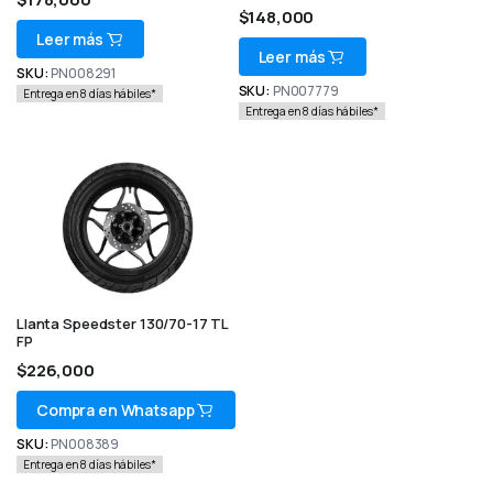
$
148,000
Leer más
Leer más
SKU:
PN008291
SKU:
PN007779
Entrega en 8 días hábiles*
Entrega en 8 días hábiles*
Llanta Speedster 130/70-17 TL
FP
$
226,000
Compra en Whatsapp
SKU:
PN008389
Entrega en 8 días hábiles*