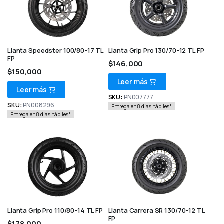
Llanta Speedster 100/80-17 TL
Llanta Grip Pro 130/70-12 TL FP
FP
$
146,000
$
150,000
Leer más
Leer más
SKU:
PN007777
SKU:
PN008296
Entrega en 8 días hábiles*
Entrega en 8 días hábiles*
Llanta Grip Pro 110/80-14 TL FP
Llanta Carrera SR 130/70-12 TL
FP
$
178,000