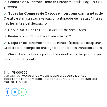
Compra en Nuestras Tiendas Físicas
Medellín, Bogotá, Cali
y Pereira
Todas las Compras de Cascos e Intercoms
con Tarjetas de
Crédito estan sujetas a validación antifraude de hasta 24 horas
hábiles antes del despacho.
Servicio al Cliente
Lunes a Viernes de 9am a 5pm
Enviós
a todo Colombia a través de TCC
Despachos
Tenemos hasta 48 horas hábiles para despahar
tu pedido; el tiempo de entrega depende de la transportadora.
Garantías
Todos los productos cuentan con la garantía que
estípula el fabricante
SKU:
PN008306
Categories:
Accesorios Motos
,
Doble propósito
,
Llantas
Tags:
llanta
,
llantas
,
motos
,
Patagonia 90/90-21 TL FP
,
repuestos
Marca:
FP Moto