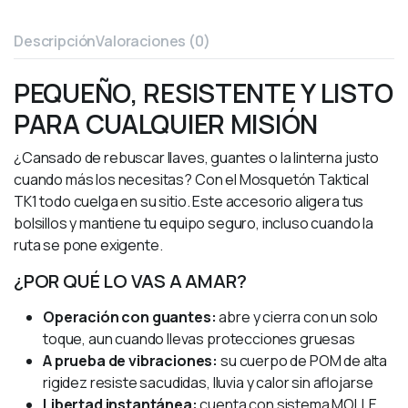
Descripción
Valoraciones (0)
PEQUEÑO, RESISTENTE Y LISTO
PARA CUALQUIER MISIÓN
¿Cansado de rebuscar llaves, guantes o la linterna justo
cuando más los necesitas? Con el Mosquetón Taktical
TK1 todo cuelga en su sitio. Este accesorio aligera tus
bolsillos y mantiene tu equipo seguro, incluso cuando la
ruta se pone exigente.
¿POR QUÉ LO VAS A AMAR?
Operación con guantes:
abre y cierra con un solo
toque, aun cuando llevas protecciones gruesas
A prueba de vibraciones:
su cuerpo de POM de alta
rigidez resiste sacudidas, lluvia y calor sin aflojarse
Libertad instantánea:
cuenta con sistema MOLLE