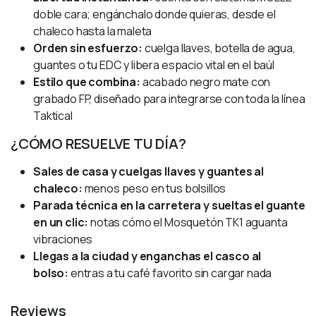
doble cara; engánchalo donde quieras, desde el
chaleco hasta la maleta
Orden sin esfuerzo:
cuelga llaves, botella de agua,
guantes o tu EDC y libera espacio vital en el baúl
Estilo que combina:
acabado negro mate con
grabado FP, diseñado para integrarse con toda la línea
Taktical
¿CÓMO RESUELVE TU DÍA?
Sales de casa y cuelgas llaves y guantes al
chaleco:
menos peso en tus bolsillos
Parada técnica en la carretera y sueltas el guante
en un clic:
notas cómo el Mosquetón TK1 aguanta
vibraciones
Llegas a la ciudad y enganchas el casco al
bolso:
entras a tu café favorito sin cargar nada
Reviews