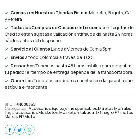
Compra en Nuestras Tiendas Físicas
Medellín, Bogotá, Cali
y Pereira
Todas las Compras de Cascos e Intercoms
con Tarjetas de
Crédito estan sujetas a validación antifraude de hasta 24 horas
hábiles antes del despacho.
Servicio al Cliente
Lunes a Viernes de 9am a 5pm
Enviós
a todo Colombia a través de TCC
Despachos
Tenemos hasta 48 horas hábiles para despahar
tu pedido; el tiempo de entrega depende de la transportadora.
Garantías
Todos los productos cuentan con la garantía que
estípula el fabricante
SKU:
PN008352
Categories:
Accesorios
,
Equipaje
,
Indispensables
,
Maletas
,
Morrales
Tags:
accesorios
,
Mosketon
,
Mosketon taktical tk1 negro FP
,
motos
Marca:
FP Moto