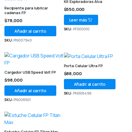
Kit Exploradoras Alva
Recipiente para lubricar
$
550,000
cadenas FP
Leer más
$
78,000
SKU:
PF000010
Añadir al carrito
SKU:
PN007940
Porta Celular Ultra FP
Cargador USB Speed Volt FP
$
88,000
$
98,000
Añadir al carrito
Añadir al carrito
SKU:
PN008496
SKU:
PN008501
Estuche Celular FP Titan Max