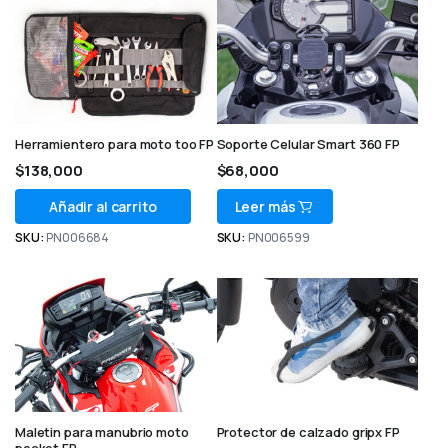
Herramientero para moto too FP
Soporte Celular Smart 360 FP
$
138,000
$
68,000
Añadir al carrito
Leer más
SKU:
PN006684
SKU:
PN006599
Maletin para manubrio moto
Protector de calzado gripx FP