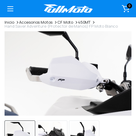
0
Inicio
Accesorios Motos
CF Moto
450MT
Hand Saver Adventure (Protector de Manos) FP Moto Blanco