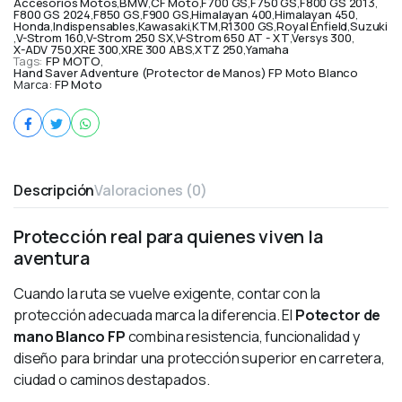
Accesorios Motos
,
BMW
,
CF Moto
,
F700 GS
,
F750 GS
,
F800 GS 2013
,
F800 GS 2024
,
F850 GS
,
F900 GS
,
Himalayan 400
,
Himalayan 450
,
Honda
,
Indispensables
,
Kawasaki
,
KTM
,
R1300 GS
,
Royal Enfield
,
Suzuki
,
V-Strom 160
,
V-Strom 250 SX
,
V-Strom 650 AT - XT
,
Versys 300
,
X-ADV 750
,
XRE 300
,
XRE 300 ABS
,
XTZ 250
,
Yamaha
Tags:
FP MOTO
,
Hand Saver Adventure (Protector de Manos) FP Moto Blanco
Marca:
FP Moto
Descripción
Valoraciones (0)
Protección real para quienes viven la
aventura
Cuando la ruta se vuelve exigente, contar con la
protección adecuada marca la diferencia. El
Potector de
mano Blanco FP
combina resistencia, funcionalidad y
diseño para brindar una protección superior en carretera,
ciudad o caminos destapados.