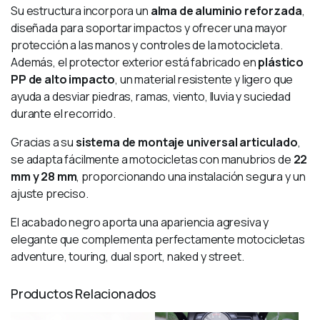
Su estructura incorpora un
alma de aluminio reforzada
,
diseñada para soportar impactos y ofrecer una mayor
protección a las manos y controles de la motocicleta.
Además, el protector exterior está fabricado en
plástico
PP de alto impacto
, un material resistente y ligero que
ayuda a desviar piedras, ramas, viento, lluvia y suciedad
durante el recorrido.
Gracias a su
sistema de montaje universal articulado
,
se adapta fácilmente a motocicletas con manubrios de
22
mm y 28 mm
, proporcionando una instalación segura y un
ajuste preciso.
El acabado negro aporta una apariencia agresiva y
elegante que complementa perfectamente motocicletas
adventure, touring, dual sport, naked y street.
Productos Relacionados