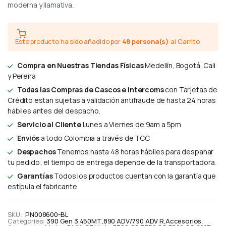
moderna y llamativa.
Este producto ha sido añadido por
48 persona(s)
al Carrito
Compra en Nuestras Tiendas Físicas
Medellín, Bogotá, Cali
y Pereira
Todas las Compras de Cascos e Intercoms
con Tarjetas de
Crédito estan sujetas a validación antifraude de hasta 24 horas
hábiles antes del despacho.
Servicio al Cliente
Lunes a Viernes de 9am a 5pm
Enviós
a todo Colombia a través de TCC
Despachos
Tenemos hasta 48 horas hábiles para despahar
tu pedido; el tiempo de entrega depende de la transportadora.
Garantías
Todos los productos cuentan con la garantía que
estípula el fabricante
SKU:
PN008600-BL
Categories:
390 Gen 3
,
450MT
,
890 ADV/790 ADV R
,
Accesorios
,