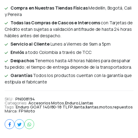
Compra en Nuestras Tiendas Físicas
Medellín, Bogotá, Cali
y Pereira
Todas las Compras de Cascos e Intercoms
con Tarjetas de
Crédito estan sujetas a validación antifraude de hasta 24 horas
hábiles antes del despacho.
Servicio al Cliente
Lunes a Viernes de 9am a 5pm
Enviós
a todo Colombia a través de TCC
Despachos
Tenemos hasta 48 horas hábiles para despahar
tu pedido; el tiempo de entrega depende de la transportadora.
Garantías
Todos los productos cuentan con la garantía que
estípula el fabricante
SKU:
PN008194
Categories:
Accesorios Motos
,
Enduro
,
Llantas
Tags:
Enduro GOAT 140/80-18 TL FP
,
llanta
,
llantas
,
motos
,
repuestos
Marca:
FP Moto