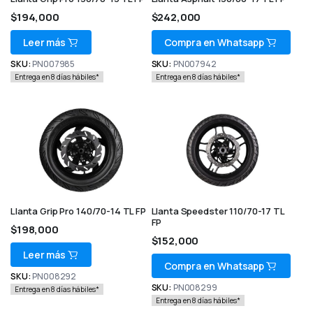
$
194,000
$
242,000
Leer más
Compra en Whatsapp
SKU:
PN007985
SKU:
PN007942
Entrega en 8 días hábiles*
Entrega en 8 días hábiles*
Llanta Grip Pro 140/70-14 TL FP
Llanta Speedster 110/70-17 TL
FP
$
198,000
$
152,000
Leer más
Compra en Whatsapp
SKU:
PN008292
SKU:
PN008299
Entrega en 8 días hábiles*
Entrega en 8 días hábiles*