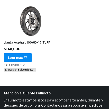
Llanta Asphalt 100/80-17 TL FP
$
148,000
Leer más
SKU:
PN007941
Entrega en 8 días hábiles*
Atención al Cliente Fullmoto
En Fullmoto estamos listos para acompañarte antes, durante y
después de tu compra. Contáctanos para soporte en pedidos,