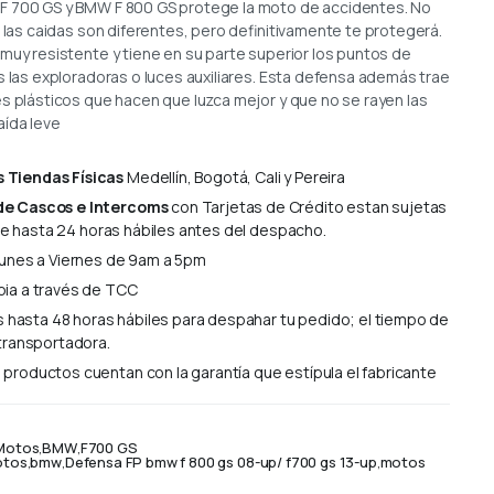
F 700 GS y BMW F 800 GS protege la moto de accidentes. No
s las caidas son diferentes, pero definitivamente te protegerá.
muy resistente y tiene en su parte superior los puntos de
s las exploradoras o luces auxiliares. Esta defensa además trae
es plásticos que hacen que luzca mejor y que no se rayen las
aída leve
 Tiendas Físicas
Medellín, Bogotá, Cali y Pereira
de Cascos e Intercoms
con Tarjetas de Crédito estan sujetas
 de hasta 24 horas hábiles antes del despacho.
unes a Viernes de 9am a 5pm
ia a través de TCC
hasta 48 horas hábiles para despahar tu pedido; el tiempo de
transportadora.
productos cuentan con la garantía que estípula el fabricante
Motos
,
BMW
,
F700 GS
otos
,
bmw
,
Defensa FP bmw f 800 gs 08-up/ f700 gs 13-up
,
motos