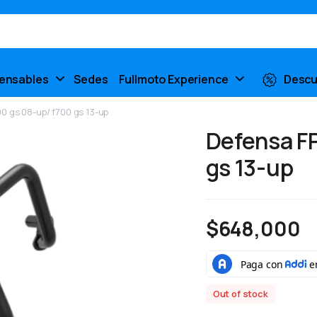
pensables
Sedes
Fullmoto Experience
Descu
0 gs 08-up/ f700 gs 13-up
Defensa FP
gs 13-up
$
648,000
Out of stock