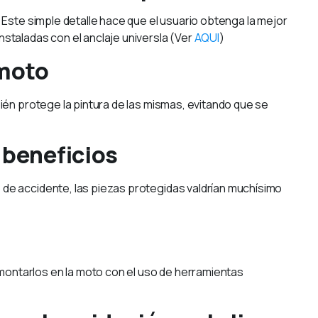
. Este simple detalle hace que el usuario obtenga la mejor
nstaladas con el anclaje universla (Ver
AQUI
)
 moto
bién protege la pintura de las mismas, evitando que se
 beneficios
 de accidente, las piezas protegidas valdrían muchísimo
montarlos en la moto con el uso de herramientas