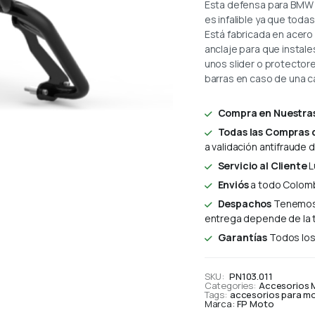
Esta defensa para BMW 
es infalible ya que toda
Está fabricada en acero 
anclaje para que instale
unos slider o protector
barras en caso de una c
Compra en Nuestras
Todas las Compras 
a validación antifraude
Servicio al Cliente
L
Enviós
a todo Colomb
Despachos
Tenemos 
entrega depende de la 
Garantías
Todos los 
SKU:
PN103.011
Categories:
Accesorios 
Tags:
accesorios para m
Marca:
FP Moto