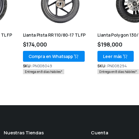
 TL FP
Llanta Pista RR 110/80-17 TL FP
Llanta Polygon 130/
$
174,000
$
198,000
Compra en Whatsapp
Leer más
SKU:
PN008049
SKU:
PN008294
Entrega en 8 días hábiles*
Entrega en 8 días hábiles*
Nuestras Tiendas
Cuenta