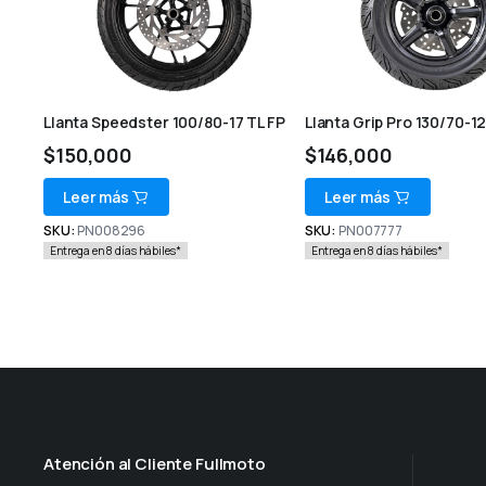
Llanta Speedster 100/80-17 TL FP
Llanta Grip Pro 130/70-12
$
150,000
$
146,000
Leer más
Leer más
SKU:
PN008296
SKU:
PN007777
Entrega en 8 días hábiles*
Entrega en 8 días hábiles*
Atención al Cliente Fullmoto