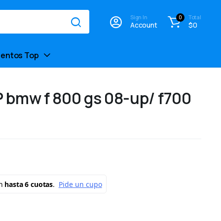
Sign In
Total
0
Account
$
0
entos Top
 bmw f 800 gs 08-up/ f700