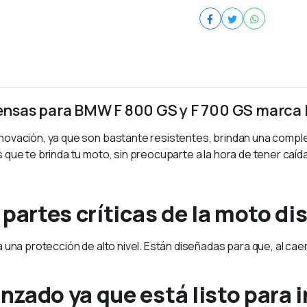
fensas para BMW F 800 GS y F 700 GS marca
novación, ya que son bastante resistentes, brindan una complet
que te brinda tu moto, sin preocuparte a la hora de tener caída
 partes críticas de la moto d
una protección de alto nivel. Están diseñadas para que, al caer
zado ya que está listo para i