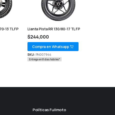
70-13 TL FP
Llanta Pista RR 130/80-17 TL FP
$
244,000
Compra en Whatsapp
SKU:
PN007944
Entrega en 8 días hábiles*
Políticas Fullmoto