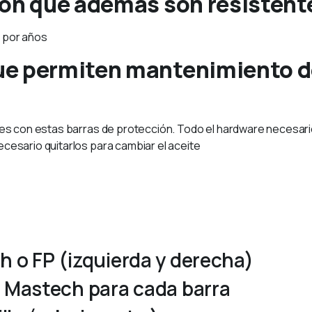
ón que además son resistentes
l por años
e permiten mantenimiento de
es con estas barras de protección. Todo el hardware necesario s
ecesario quitarlos para cambiar el aceite
h o FP (izquierda y derecha)
s Mastech para cada barra