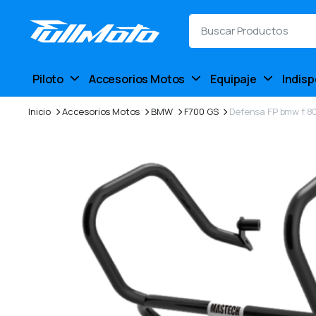
Piloto
Accesorios Motos
Equipaje
Indis
Inicio
Accesorios Motos
BMW
F700 GS
Defensa FP bmw f 80