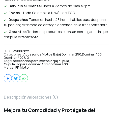
Servicio al Cliente
Lunes a Viernes de 9am a 5pm
Enviós
a todo Colombia a través de TCC
Despachos
Tenemos hasta 48 horas hábiles para despahar
tu pedido; el tiempo de entrega depende de la transportadora.
Garantías
Todos los productos cuentan con la garantía que
estípula el fabricante
SKU:
PN006922
Categories:
Accesorios Motos
,
Bajaj
,
Dominar 250
,
Dominar 400
,
Dominar 400 UG
Tags:
accesorios para motos
,
bajaj
,
cupula
,
Cúpula FP para dominar 400
,
dominar 400
Marca:
FP Moto
Descripción
Valoraciones (0)
Mejora tu Comodidad y Protégete del