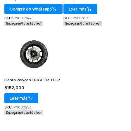
Compra en Whatsapp
Leer más
SKU:
PN007944
SKU:
PN008271
Entrega en 8 días hábiles*
Entrega en 8 días hábiles*
Llanta Polygon 110/70-13 TL FP
$
152,000
Leer más
SKU:
PN008293
Entrega en 8 días hábiles*