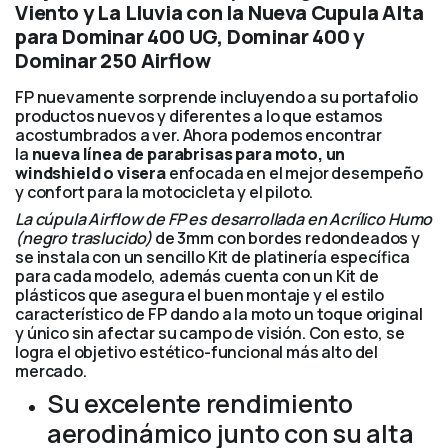
Viento y La Lluvia con la Nueva Cupula Alta
para Dominar 400 UG, Dominar 400 y
Dominar 250 Airflow
FP nuevamente sorprende incluyendo a su portafolio
productos nuevos y diferentes a lo que estamos
acostumbrados a ver. Ahora podemos encontrar
la
nueva línea de parabrisas para moto, un
windshield o visera
enfocada en el mejor desempeño
y confort para la motocicleta y el piloto.
La cúpula Airflow de FP es desarrollada en Acrílico Humo
(negro traslucido)
de 3mm con bordes redondeados y
se instala con un sencillo Kit de platinería específica
para cada modelo, además cuenta con un Kit de
plásticos que asegura el buen montaje y el estilo
característico de FP dando a la moto un toque original
y único sin afectar su campo de visión. Con esto, se
logra el objetivo estético-funcional más alto del
mercado.
Su excelente rendimiento
aerodinámico junto con su alta