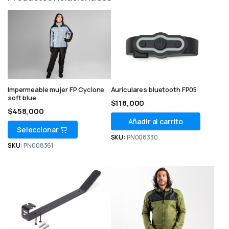
Impermeable mujer FP Cyclone
Auriculares bluetooth FP05
soft blue
$
118,000
$
458,000
Añadir al carrito
Seleccionar
SKU:
PN008330
SKU:
PN008361