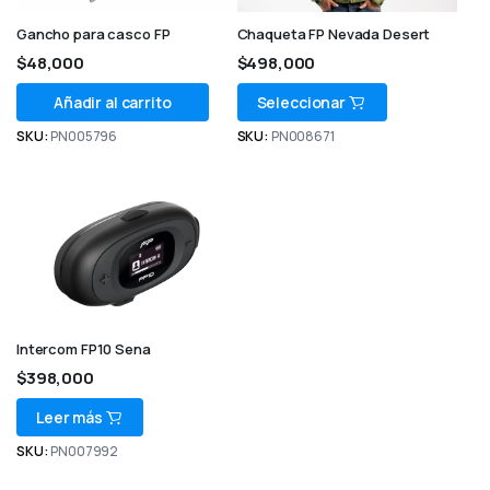
Gancho para casco FP
Chaqueta FP Nevada Desert
$
48,000
$
498,000
Añadir al carrito
Seleccionar
SKU:
PN005796
SKU:
PN008671
Intercom FP10 Sena
$
398,000
Leer más
SKU:
PN007992