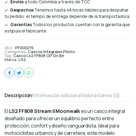
Enviós
a todo Colombia a través de TCC
Despachos
Tenemos hasta 48 horas hábiles para despahar
tu pedido; el tiempo de entrega depende de la transportadora.
Garantías
Todos los productos cuentan con la garantía que
estípula el fabricante
SKU:
PF000215
Categories:
Cascos
,
Integrales
,
Piloto
Tag:
Casco Ls2 FF808 GP Gri Bri
Marca:
LS2
Descripción
Información adicional
Valoraciones (0)
El
LS2 FF808 Stream II Moonwalk
es un casco integral
diseñado para ofrecer un equilibrio perfecto entre
protección, confort y diseño vanguardista. Ideal para
motociclistas urbanos y de carretera, este modelo