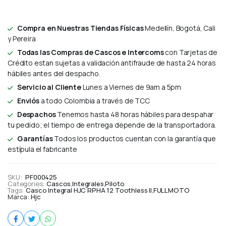
Compra en Nuestras Tiendas Físicas
Medellín, Bogotá, Cali
y Pereira
Todas las Compras de Cascos e Intercoms
con Tarjetas de
Crédito estan sujetas a validación antifraude de hasta 24 horas
hábiles antes del despacho.
Servicio al Cliente
Lunes a Viernes de 9am a 5pm
Enviós
a todo Colombia a través de TCC
Despachos
Tenemos hasta 48 horas hábiles para despahar
tu pedido; el tiempo de entrega depende de la transportadora.
Garantías
Todos los productos cuentan con la garantía que
estípula el fabricante
SKU:
PF000425
Categories:
Cascos
,
Integrales
,
Piloto
Tags:
Casco Integral HJC RPHA 12 Toothless II
,
FULLMOTO
Marca:
Hjc