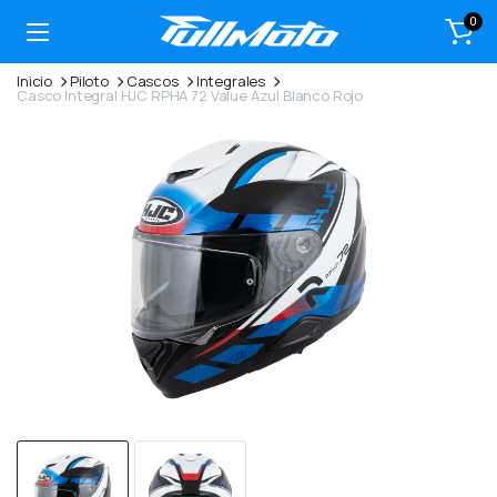
0
Inicio
Piloto
Cascos
Integrales
Casco Integral HJC RPHA 72 Value Azul Blanco Rojo