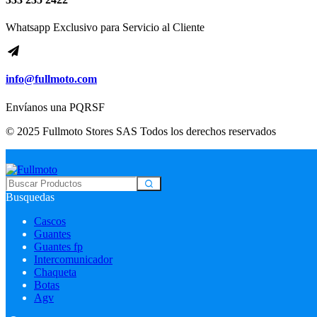
Whatsapp Exclusivo para Servicio al Cliente
info@fullmoto.com
Envíanos una PQRSF
© 2025 Fullmoto Stores SAS Todos los derechos reservados
Busquedas
Cascos
Guantes
Guantes fp
Intercomunicador
Chaqueta
Botas
Agv