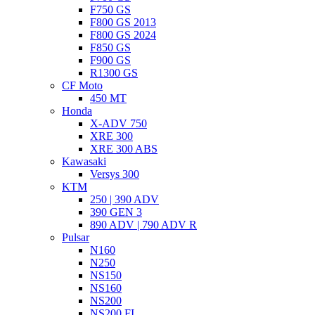
F750 GS
F800 GS 2013
F800 GS 2024
F850 GS
F900 GS
R1300 GS
CF Moto
450 MT
Honda
X-ADV 750
XRE 300
XRE 300 ABS
Kawasaki
Versys 300
KTM
250 | 390 ADV
390 GEN 3
890 ADV | 790 ADV R
Pulsar
N160
N250
NS150
NS160
NS200
NS200 FI