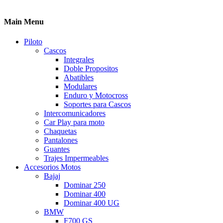
Main Menu
Piloto
Cascos
Integrales
Doble Propositos
Abatibles
Modulares
Enduro y Motocross
Soportes para Cascos
Intercomunicadores
Car Play para moto
Chaquetas
Pantalones
Guantes
Trajes Impermeables
Accesorios Motos
Bajaj
Dominar 250
Dominar 400
Dominar 400 UG
BMW
F700 GS