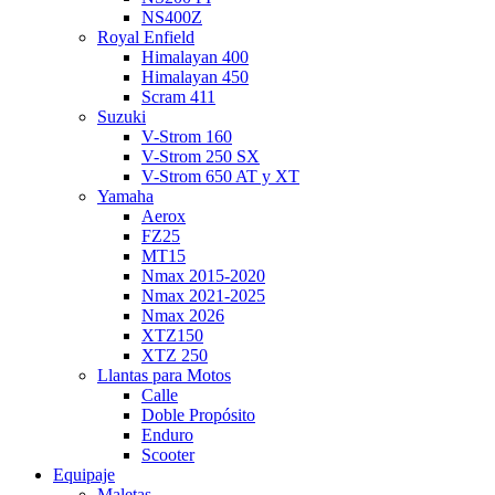
NS400Z
Royal Enfield
Himalayan 400
Himalayan 450
Scram 411
Suzuki
V-Strom 160
V-Strom 250 SX
V-Strom 650 AT y XT
Yamaha
Aerox
FZ25
MT15
Nmax 2015-2020
Nmax 2021-2025
Nmax 2026
XTZ150
XTZ 250
Llantas para Motos
Calle
Doble Propósito
Enduro
Scooter
Equipaje
Maletas