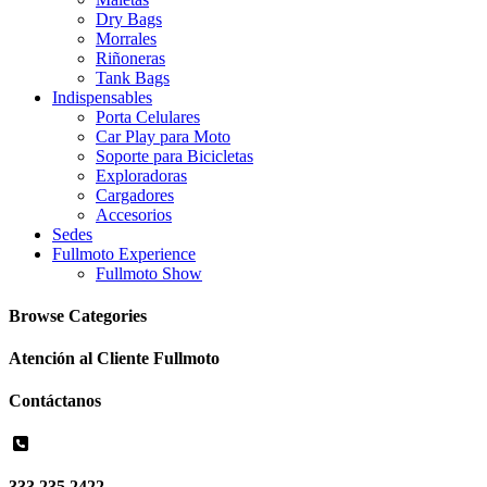
Dry Bags
Morrales
Riñoneras
Tank Bags
Indispensables
Porta Celulares
Car Play para Moto
Soporte para Bicicletas
Exploradoras
Cargadores
Accesorios
Sedes
Fullmoto Experience
Fullmoto Show
Browse Categories
Atención al Cliente Fullmoto
Contáctanos
333 235 2422