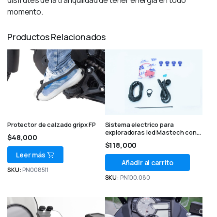
disfrutes de la tranquilidad de tener energía en todo
momento.
Productos Relacionados
Protector de calzado gripx FP
Sistema electrico para
exploradoras led Mastech con
$
48,000
suiche FP
$
118,000
Leer más
Añadir al carrito
SKU:
PN008511
SKU:
PN100.080