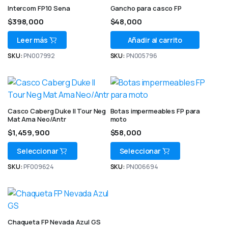
Intercom FP10 Sena
Gancho para casco FP
$
398,000
$
48,000
Leer más
Añadir al carrito
SKU:
PN007992
SKU:
PN005796
Casco Caberg Duke II Tour Neg
Botas impermeables FP para
Mat Ama Neo/Antr
moto
$
1,459,900
$
58,000
Seleccionar
Seleccionar
SKU:
PF009624
SKU:
PN006694
Chaqueta FP Nevada Azul GS