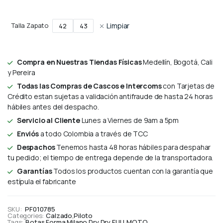
Talla Zapato
Limpiar
42
43
Compra en Nuestras Tiendas Físicas
Medellín, Bogotá, Cali
y Pereira
Todas las Compras de Cascos e Intercoms
con Tarjetas de
Crédito estan sujetas a validación antifraude de hasta 24 horas
hábiles antes del despacho.
Servicio al Cliente
Lunes a Viernes de 9am a 5pm
Enviós
a todo Colombia a través de TCC
Despachos
Tenemos hasta 48 horas hábiles para despahar
tu pedido; el tiempo de entrega depende de la transportadora.
Garantías
Todos los productos cuentan con la garantía que
estípula el fabricante
SKU:
PF010785
Categories:
Calzado
,
Piloto
Tags:
Botas Forma Milano Dry
,
Dry
,
FULLMOTO