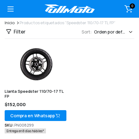
0
Inicio
Productos etiquetados “Speedster 110/70-17 TL FP”
Filter
Sort:
Llanta Speedster 110/70-17 TL
FP
$
152,000
Compra en Whatsapp
SKU:
PN008299
Entrega en 8 días hábiles*