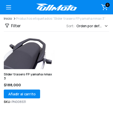
0
Inicio
Productos etiquetados “Slider trasero FP yamaha nmax 3”
Filter
Sort:
Slider trasero FP yamaha nmax
3
$
188,000
Añadir al carrito
SKU:
PN008531