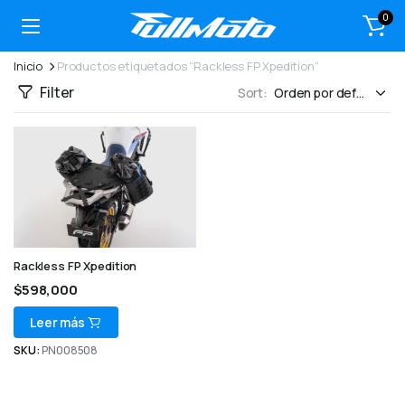
0
Inicio
Productos etiquetados “Rackless FP Xpedition”
Filter
Sort:
Rackless FP Xpedition
$
598,000
Leer más
SKU:
PN008508