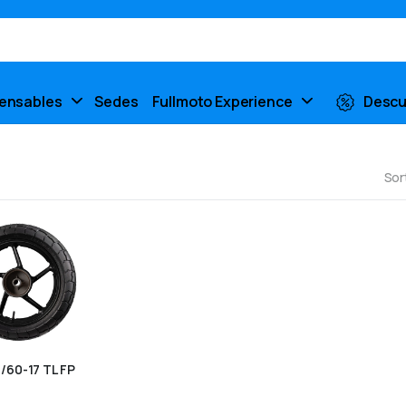
pensables
Sedes
Fullmoto Experience
Descu
Sor
/60-17 TL FP