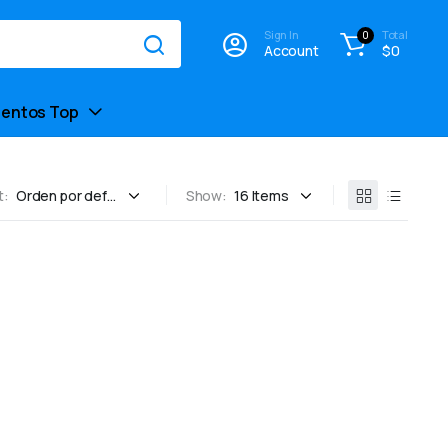
Sign In
Total
0
Account
$
0
entos Top
t:
Show: