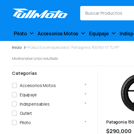
Piloto
Accesorios Motos
Equipaje
Indis
Inicio
Productos etiquetados “Patagonia 150/60-17 TL FP”
Mostrando el único resultado
Categorías
Accesorios Motos
Equipaje
Indispensables
Outlet
Patagonia 150
Piloto
$
290,000