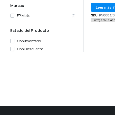
Marcas
Leer más
FP Moto
SKU:
PN008370
(1)
Entrega en 8 días 
Estado del Producto
Con Inventario
Con Descuento