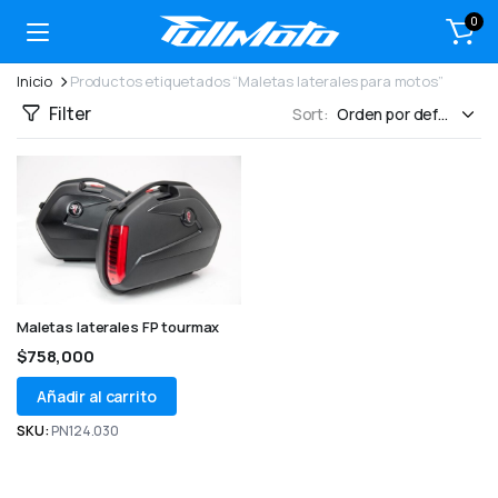
0
Inicio
Productos etiquetados “Maletas laterales para motos”
Filter
Sort:
Maletas laterales FP tourmax
$
758,000
Añadir al carrito
SKU:
PN124.030