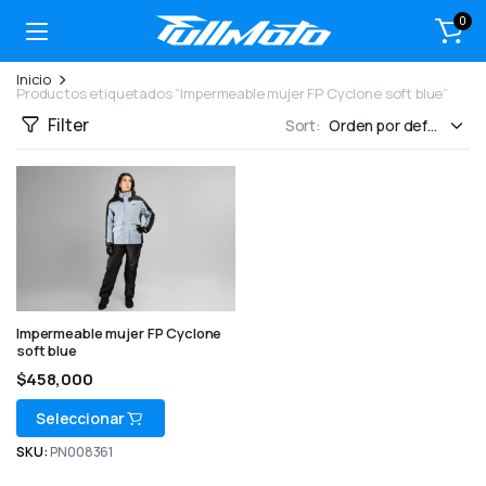
0
Inicio
Productos etiquetados “Impermeable mujer FP Cyclone soft blue”
Filter
Sort:
Impermeable mujer FP Cyclone
soft blue
$
458,000
Seleccionar
SKU:
PN008361