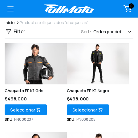
0
Inicio
Productos etiquetados “chaquetas”
Filter
Sort:
Chaqueta FP K1 Gris
Chaqueta FP K1 Negro
$
498,000
$
498,000
Seleccionar
Seleccionar
SKU:
PN008207
SKU:
PN008205