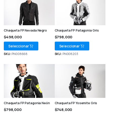
Chaqueta FP Nevada Negro
Chaqueta FP Patagonia Gris
$
498,000
$
798,000
Seleccionar
Seleccionar
SKU:
PN008668
SKU:
PN008203
Chaqueta FP Patagonia Neón
Chaqueta FP Yosemite Gris
$
798,000
$
748,000