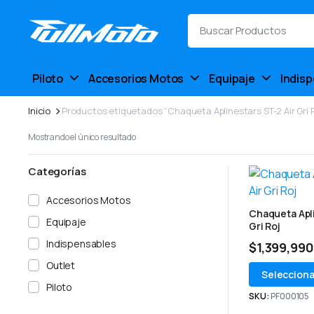
Piloto
Accesorios Motos
Equipaje
Indis
Inicio
Productos etiquetados “Chaqueta Aplinestars ST-2 Air Gri 
Mostrando el único resultado
Categorías
Accesorios Motos
Chaqueta Apli
Equipaje
Gri Roj
Indispensables
$
1,399,990
Outlet
Selecciona
Piloto
SKU:
PF000105