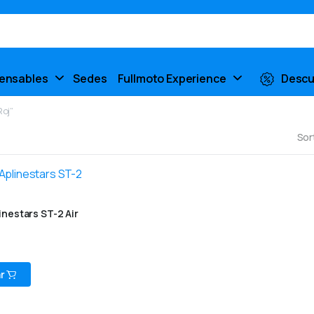
pensables
Sedes
Fullmoto Experience
Descu
Roj”
Sor
nestars ST-2 Air
r