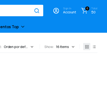
Sign In
Total
0
Account
$
0
entos Top
t:
Show: