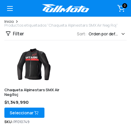
0
Inicio
Productos etiquetados “Chaqueta Alpinestars SMX Air Neg Roj”
Filter
Sort:
Chaqueta Alpinestars SMX Air
Neg Roj
$
1,349,990
Seleccionar
SKU:
PF010749