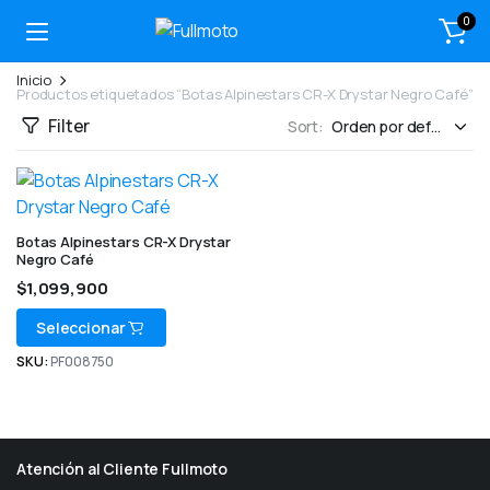
0
Inicio
Productos etiquetados “Botas Alpinestars CR-X Drystar Negro Café”
Filter
Sort:
Botas Alpinestars CR-X Drystar
Negro Café
$
1,099,900
Seleccionar
SKU:
PF008750
Atención al Cliente Fullmoto