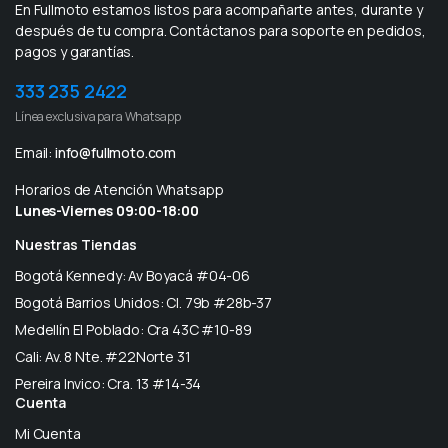
En Fullmoto estamos listos para acompañarte antes, durante y
después de tu compra. Contáctanos para soporte en pedidos,
pagos y garantías.
333 235 2422
Línea exclusiva para Whatsapp
Email:
info@fullmoto.com
Horarios de Atención Whatsapp
Lunes-Viernes 09:00-18:00
Nuestras Tiendas
Bogotá Kennedy: Av Boyacá #04-06
Bogotá Barrios Unidos: Cl. 79b #28b-37
Medellín El Poblado: Cra 43C #10-89
Cali: Av. 8 Nte. #22Norte 31
Pereira Invico: Cra. 13 #14-34
Cuenta
Mi Cuenta