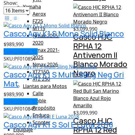
Show:
Yamaha
Aerox
FZ25
MT15
$
3,099,990
Casco Agv K1 S Mono Solid Blanco
Casco HJC
Nmax 2015-
2020
RPHA 12
$
989,990
Nmax 2021-
Seleccionar
Antivenom II
2025
SKU:
PF010851
Blanco Morado
Nmax 2026
Negro
XTZ150
Casco Agv K1 S Multi Sling Neg Gri
XTZ 250
Mat
Llantas para Motos
Calle
$
989,990
Doble
Seleccionar
Propósito
SKU:
PF010849
$
3,099,990
Enduro
Casco HJC
Scooter
Casco Agv K1 S Sol E Luna 2018
RPHA 12 Red
Equipaje