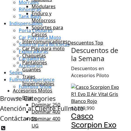
Morrales
Modulares
Riñoneras
Enduro y
Tank Bags
Motocross
Indispensables
Soportes para
Porta Celulares
Cascos
Car Play para Moto
Intercomunicadores
Descuentos Top
Soporte para Bicicletas
Car Play para moto
Descuentos de
Exploradoras
Chaquetas
la Semana
Cargadores
Pantalones
Accesorios
Descuentos en
Guantes
Sedes
Accesorios Piloto
Trajes
Fullmoto Experience
Impermeables
Fullmoto Show
Accesorios Motos
Browse Categories
Bajaj
Dominar 250
Atención al Cliente Fullmoto
$
2,299,990
Dominar 400
Casco
Contáctanos
Dominar 400
Scorpion Exo
UG