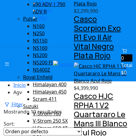
Chaqueta
890 ADV | 790
Botas
$
2,299,990
ADV R
Casco
Agv
Pulsar
N160
Scorpion Exo
N250
R1 Evo II Air
NS150
Vital Negro
NS160
Plata Rojo
NS200
0
NS200 FI
Total
NS400Z
$
0
Royal Enfield
Himalayan 400
Inicio
$
4,399,990
Himalayan 450
Agv
Casco HJC
Scram 411
RPHA 1 V2
Filter
Suzuki
Mostrando 10 resultados
Quartararo Le
V-Strom 160
V-Strom 250 SX
Mans III Blanco
Sort:
V-Strom 650 AT
Azul Rojo
y XT