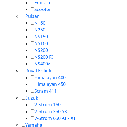
Enduro
Scooter
Pulsar
N160
N250
NS150
NS160
NS200
NS200 FI
NS400z
Royal Enfield
Himalayan 400
Himalayan 450
Scram 411
Suzuki
V-Strom 160
V-Strom 250 SX
V-Strom 650 AT - XT
Yamaha