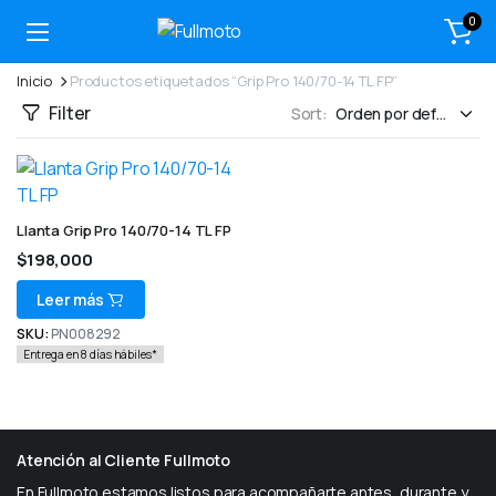
0
Inicio
Productos etiquetados “Grip Pro 140/70-14 TL FP”
Filter
Sort:
Llanta Grip Pro 140/70-14 TL FP
$
198,000
Leer más
SKU:
PN008292
Entrega en 8 días hábiles*
Atención al Cliente Fullmoto
En Fullmoto estamos listos para acompañarte antes, durante y