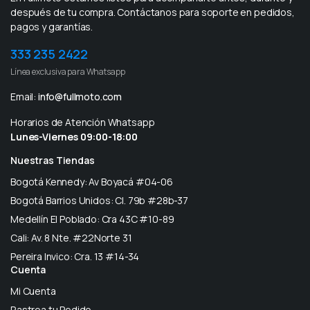
después de tu compra. Contáctanos para soporte en pedidos,
pagos y garantías.
333 235 2422
Línea exclusiva para Whatsapp
Email:
info@fullmoto.com
Horarios de Atención Whatsapp
Lunes-Viernes 09:00-18:00
Nuestras Tiendas
Bogotá Kennedy: Av Boyacá #04-06
Bogotá Barrios Unidos: Cl. 79b #28b-37
Medellín El Poblado: Cra 43C #10-89
Cali: Av. 8 Nte. #22Norte 31
Pereira Invico: Cra. 13 #14-34
Cuenta
Mi Cuenta
Rastrea tu Pedido