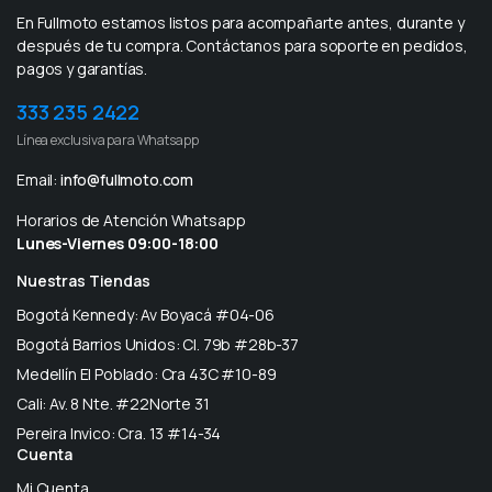
En Fullmoto estamos listos para acompañarte antes, durante y
después de tu compra. Contáctanos para soporte en pedidos,
pagos y garantías.
333 235 2422
Línea exclusiva para Whatsapp
Email:
info@fullmoto.com
Horarios de Atención Whatsapp
Lunes-Viernes 09:00-18:00
Nuestras Tiendas
Bogotá Kennedy: Av Boyacá #04-06
Bogotá Barrios Unidos: Cl. 79b #28b-37
Medellín El Poblado: Cra 43C #10-89
Cali: Av. 8 Nte. #22Norte 31
Pereira Invico: Cra. 13 #14-34
Cuenta
Mi Cuenta